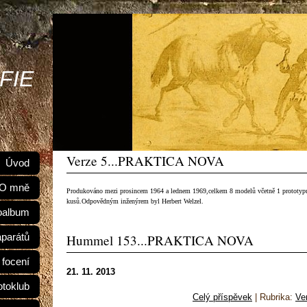
FIE
Verze 5...PRAKTICA NOVA
Úvod
O mně
Produkováno mezi prosincem 1964 a lednem 1969,celkem 8 modelů včetně 1 prototypu
kusů.Odpovědným inženýrem byl Herbert Welzel.
oalbum
aparátů
Hummel 153...PRAKTICA NOVA
 focení
21. 11. 2013
otoklub
Celý příspěvek
|
Rubrika:
Ve