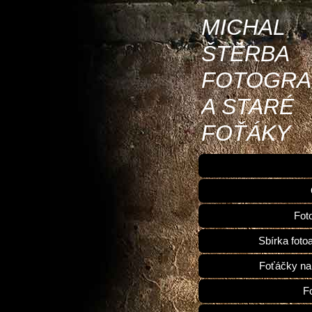
MICHAL
ŠTĚRBA
FOTOGRA
A STARÉ
FOŤÁKY
Fot
Sbírka foto
Foťáčky na
F