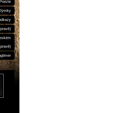
Poezie
Dýmky
odkazy
ípravě)
Českém
ípravě)
ngtimer