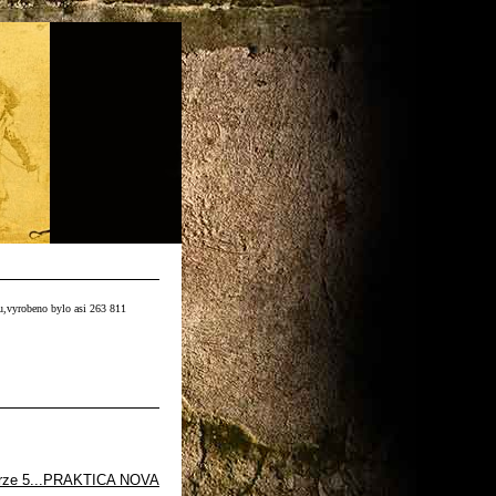
,vyrobeno bylo asi 263 811
rze 5...PRAKTICA NOVA