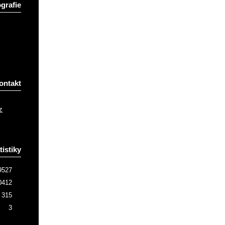
grafie
ontakt
z
tistiky
9527
0412
315
3