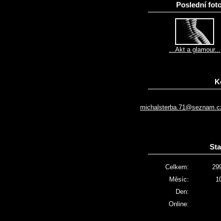
Poslední foto
...Akt a glamour...
K
michalsterba.71@seznam.c
Sta
Celkem:
29
Měsíc:
1
Den:
Online: