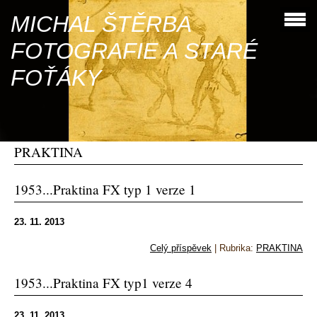
MICHAL ŠTĚRBA
FOTOGRAFIE A STARÉ
FOŤÁKY
PRAKTINA
1953...Praktina FX typ 1 verze 1
23. 11. 2013
Celý příspěvek
|
Rubrika:
PRAKTINA
1953...Praktina FX typ1 verze 4
23. 11. 2013