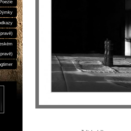
Poezie
Dýmky
odkazy
ípravě)
Českém
ípravě)
ngtimer