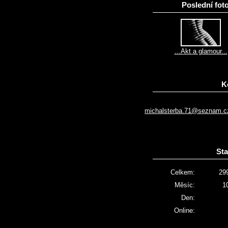
Poslední foto
...Akt a glamour...
K
michalsterba.71@seznam.c
Sta
Celkem:
29
Měsíc:
1
Den:
Online: