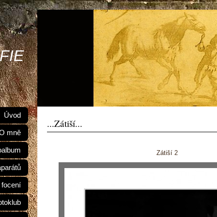
FIE
Úvod
...Zátiší...
O mně
oalbum
Zátiší 2
aparátů
 focení
otoklub