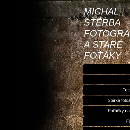
MICHAL
ŠTĚRBA
FOTOGRA
A STARÉ
FOŤÁKY
Fot
Sbírka foto
Foťáčky na
F