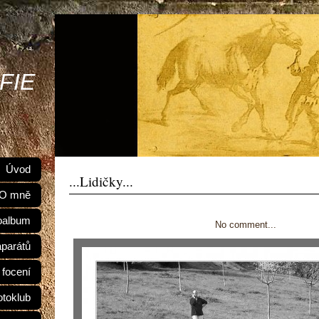
FIE
Úvod
...Lidičky...
O mně
oalbum
No comment...
aparátů
 focení
otoklub