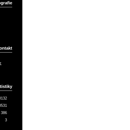
grafie
ontakt
z
tistiky
0132
0531
386
3