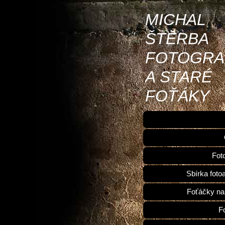
MICHAL
ŠTĚRBA
FOTOGRA
A STARÉ
FOŤÁKY
Fot
Sbírka foto
Foťáčky na
F