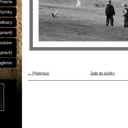
Poezie
Dýmky
odkazy
ípravě)
Českém
ípravě)
ngtimer
← Předchozí
Zpět do složky