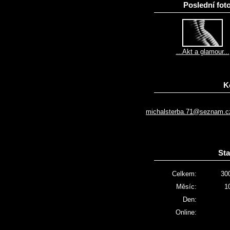
Poslední foto
...Akt a glamour...
K
michalsterba.71@seznam.c
Sta
Celkem:
30
Měsíc:
1
Den:
Online: