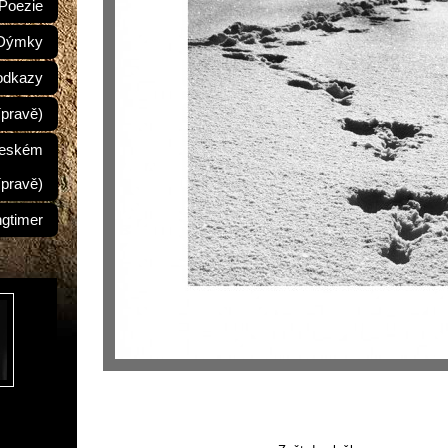
Poezie
Dýmky
odkazy
ípravě)
Českém
ípravě)
ngtimer