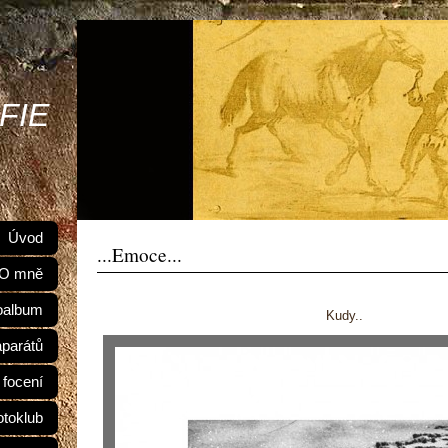
FIE
Úvod
...Emoce...
O mně
oalbum
Kudy..
aparátů
 focení
otoklub