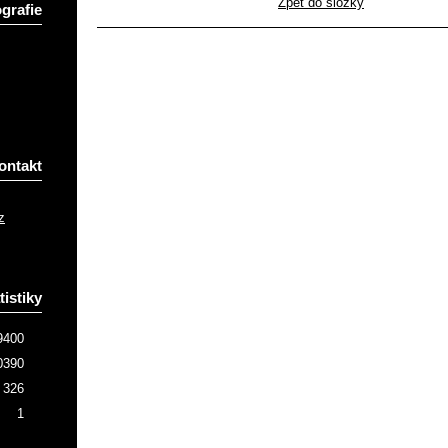
Zpět do složky
grafie
ontakt
z
tistiky
9400
0390
326
1