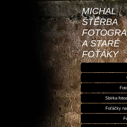
MICHAL
ŠTĚRBA
FOTOGRA
A STARÉ
FOŤÁKY
Fot
Sbírka foto
Foťáčky na
F