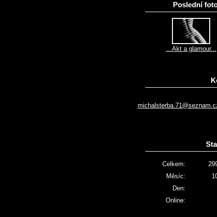
Poslední foto
...Akt a glamour...
K
michalsterba.71@seznam.c
Sta
Celkem:
29
Měsíc:
1
Den:
Online: