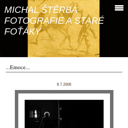
MICHAL ŠTĚRBA
FOTOGRAFIE A STARÉ
FOŤÁKY
...Emoce...
8.7.2008