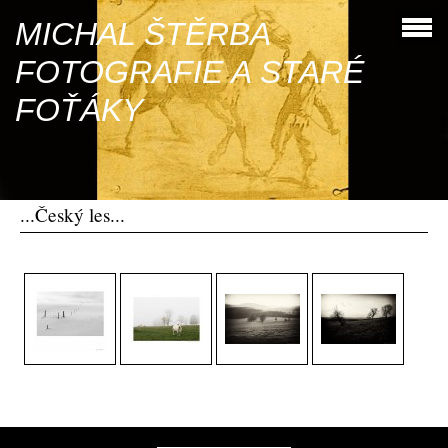
MICHAL ŠTĚRBA
FOTOGRAFIE A STARÉ
FOŤÁKY
...Český les...