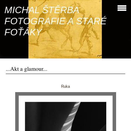
MICHAL ŠTĚRBA
FOTOGRAFIE A STARÉ
FOŤÁKY
...Akt a glamour...
Ruka