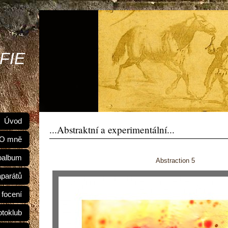
FIE
Úvod
...Abstraktní a experimentální...
O mně
oalbum
Abstraction 5
aparátů
 focení
otoklub