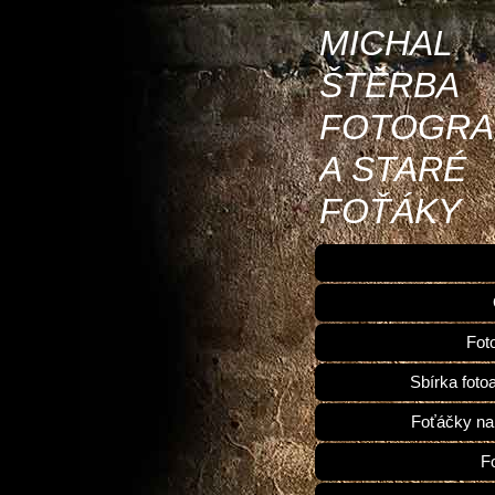
MICHAL
ŠTĚRBA
FOTOGRA
A STARÉ
FOŤÁKY
Fot
Sbírka foto
Foťáčky na
F