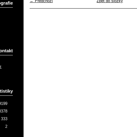
← Předchozí
Zpět do složky
grafie
ontakt
z
tistiky
9199
0378
333
2