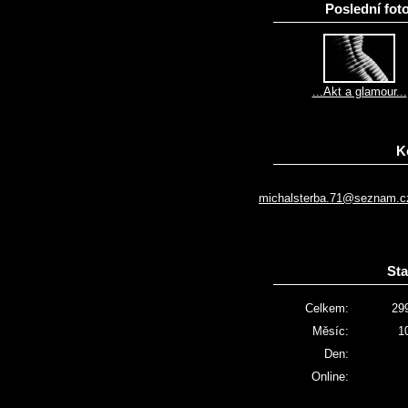
Poslední foto
...Akt a glamour...
K
michalsterba.71@seznam.c
Sta
Celkem:
29
Měsíc:
1
Den:
Online: