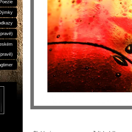
Poezie
Dýmky
odkazy
ípravě)
Českém
ípravě)
ngtimer