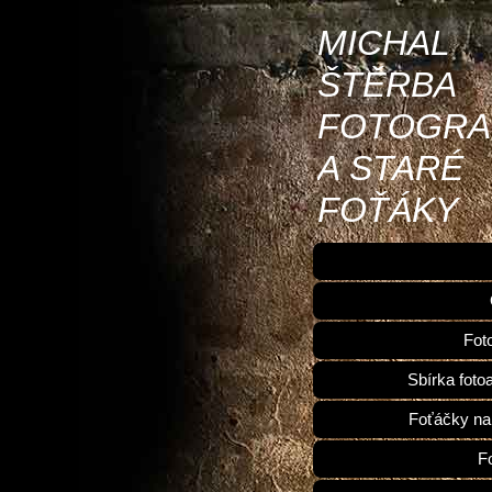
MICHAL
ŠTĚRBA
FOTOGRA
A STARÉ
FOŤÁKY
Fot
Sbírka foto
Foťáčky na
F