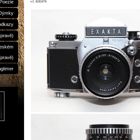
Poezie
v.č. 8182476
Dýmky
odkazy
ípravě)
Českém
ípravě)
ngtimer