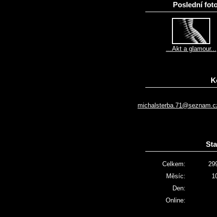
Poslední foto
...Akt a glamour...
K
michalsterba.71@seznam.c
Sta
Celkem:
29
Měsíc:
1
Den:
Online: