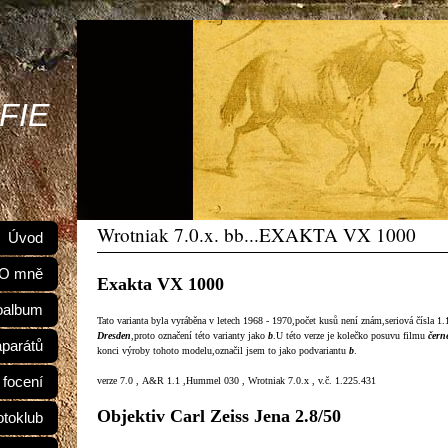
FIE
Wrotniak 7.0.x. bb...EXAKTA VX 1000
Úvod
O mně
Exakta VX 1000
oalbum
Tato varianta byla vyráběna v letech 1968 - 1970,počet kusů není znám,seriová čísla 
Dresden
,proto označení této varianty jako
b
.U této verze je kolečko posuvu filmu
čern
aparátů
konci výroby tohoto modelu,označil jsem to jako podvariantu
b
.
 focení
verze 7.0 , A&R 1.1 ,Hummel 030 , Wrotniak 7.0.x , v.č. 1.225.431
Objektiv Carl Zeiss Jena 2.8/50
otoklub