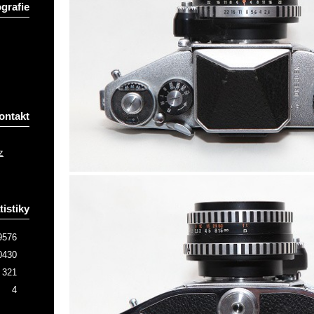
grafie
ontakt
z
tistiky
9576
0430
321
4