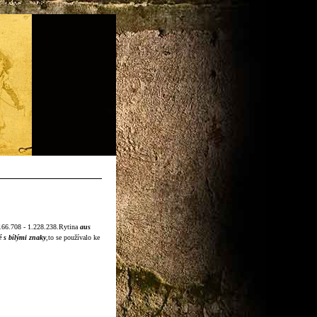
1.166.708 - 1.228.238.Rytina
aus
é s bílými znaky
,to se používalo ke